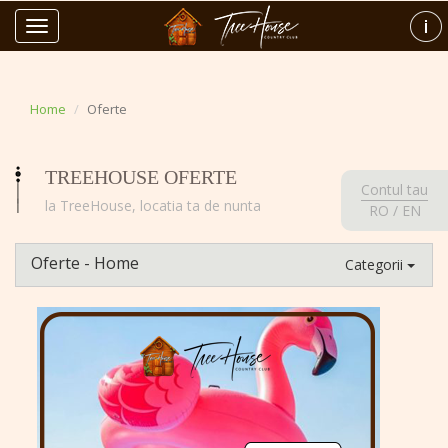
Toggle
navigation
Home
Oferte
TREEHOUSE OFERTE
Contul tau
la TreeHouse, locatia ta de nunta
RO
/
EN
Oferte - Home
Categorii